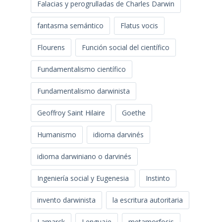
Falacias y perogrulladas de Charles Darwin
fantasma semántico
Flatus vocis
Flourens
Función social del científico
Fundamentalismo científico
Fundamentalismo darwinista
Geoffroy Saint Hilaire
Goethe
Humanismo
idioma darvinés
idioma darwiniano o darvinés
Ingeniería social y Eugenesia
Instinto
invento darwinista
la escritura autoritaria
Lamarck
Lenguaje
metamorfosis