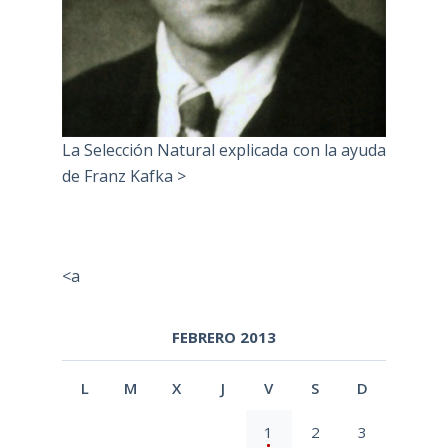
La Selección Natural explicada con la ayuda
de Franz Kafka >
<a
FEBRERO 2013
L
M
X
J
V
S
D
1
2
3