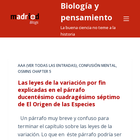
Biología y
S
a
pensamiento
l
La buena ciencia no teme a la
t
historia
a
r
a
l
AAA (VER TODAS LAS ENTRADAS)
,
CONFUSIÓN MENTAL
,
OSMNS CHAPTER 5
c
o
Las leyes de la variación por fin
n
explicadas en el párrafo
ducentésimo cuadragésimo séptimo
t
de El Origen de las Especies
e
n
Un párrafo muy breve y confuso para
i
terminar el capítulo sobre las leyes de la
d
variación. Lo que en éste párrafo podría ser
o