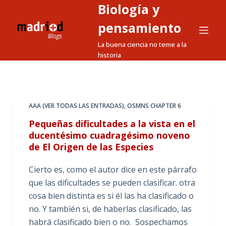
Biología y
S
a
pensamiento
l
La buena ciencia no teme a la
t
historia
a
r
a
l
AAA (VER TODAS LAS ENTRADAS)
,
OSMNS CHAPTER 6
c
Pequeñas dificultades a la vista en el
o
ducentésimo cuadragésimo noveno
n
de El Origen de las Especies
t
e
Cierto es, como el autor dice en este párrafo
n
que las dificultades se pueden clasificar. otra
i
cosa bien distinta es si él las ha clasificado o
d
no. Y también si, de haberlas clasificado, las
o
habrá clasificado bien o no. Sospechamos