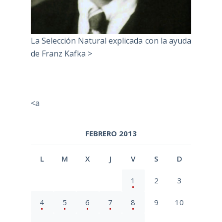
La Selección Natural explicada con la ayuda
de Franz Kafka >
<a
FEBRERO 2013
L
M
X
J
V
S
D
1
2
3
4
5
6
7
8
9
10