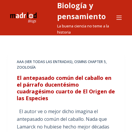
Biología y
S
a
pensamiento
l
La buena ciencia no teme a la
t
historia
a
r
a
l
AAA (VER TODAS LAS ENTRADAS)
,
OSMNS CHAPTER 5
,
ZOOLOGÍA
c
o
El antepasado común del caballo en
n
el párrafo ducentésimo
cuadragésimo cuarto de El Origen de
t
las Especies
e
n
El autor ve o mejor dicho imagina el
i
antepasado común del caballo. Nada que
d
Lamarck no hubiese hecho mejor décadas
o