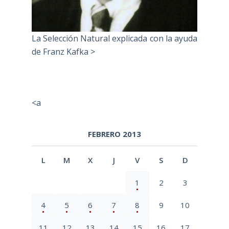
La Selección Natural explicada con la ayuda
de Franz Kafka >
<a
FEBRERO 2013
L
M
X
J
V
S
D
1
2
3
4
5
6
7
8
9
10
11
12
13
14
15
16
17