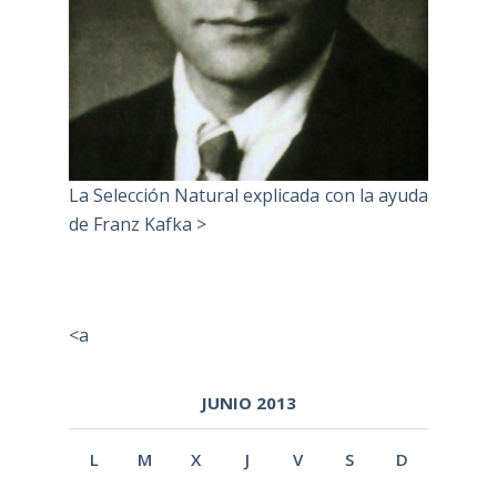
La Selección Natural explicada con la ayuda
de Franz Kafka >
<a
JUNIO 2013
L
M
X
J
V
S
D