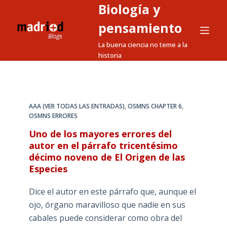
Biología y
S
a
pensamiento
l
La buena ciencia no teme a la
t
historia
a
r
a
l
AAA (VER TODAS LAS ENTRADAS)
,
OSMNS CHAPTER 6
,
OSMNS ERRORES
c
o
Uno de los mayores errores del
n
autor en el párrafo tricentésimo
décimo noveno de El Origen de las
t
Especies
e
n
Dice el autor en este párrafo que, aunque el
i
ojo, órgano maravilloso que nadie en sus
d
cabales puede considerar como obra del
o