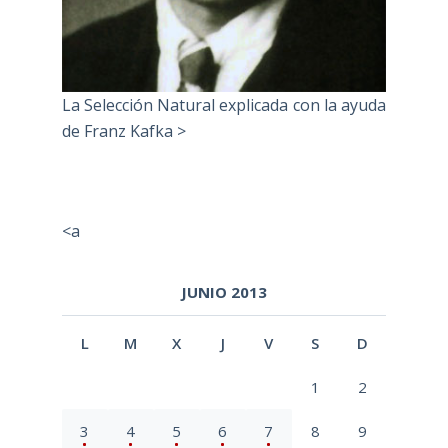
La Selección Natural explicada con la ayuda
de Franz Kafka >
<a
JUNIO 2013
L
M
X
J
V
S
D
1
2
3
4
5
6
7
8
9