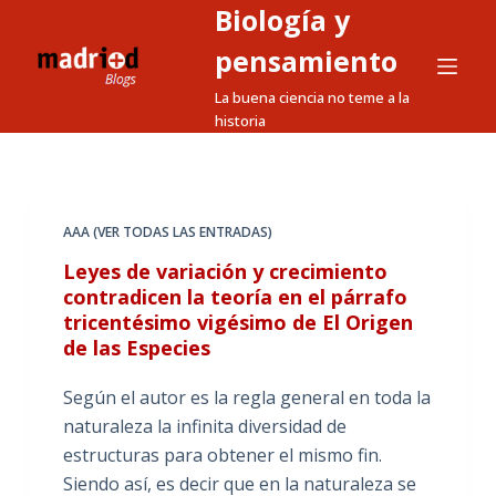
Biología y
S
a
pensamiento
l
La buena ciencia no teme a la
t
historia
a
r
a
l
AAA (VER TODAS LAS ENTRADAS)
c
Leyes de variación y crecimiento
o
contradicen la teoría en el párrafo
n
tricentésimo vigésimo de El Origen
t
de las Especies
e
Según el autor es la regla general en toda la
n
naturaleza la infinita diversidad de
i
estructuras para obtener el mismo fin.
d
Siendo así, es decir que en la naturaleza se
o