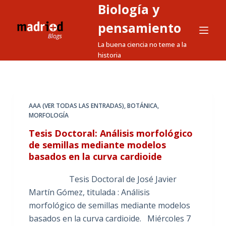
Biología y
S
a
pensamiento
l
La buena ciencia no teme a la
t
historia
a
r
a
l
AAA (VER TODAS LAS ENTRADAS)
,
BOTÁNICA
,
MORFOLOGÍA
c
o
Tesis Doctoral: Análisis morfológico
n
de semillas mediante modelos
basados en la curva cardioide
t
e
Tesis Doctoral de José Javier
n
Martín Gómez, titulada : Análisis
i
morfológico de semillas mediante modelos
d
basados en la curva cardioide. Miércoles 7
o