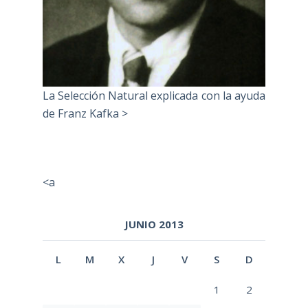
La Selección Natural explicada con la ayuda
de Franz Kafka >
<a
JUNIO 2013
L
M
X
J
V
S
D
1
2