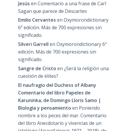
Jesús
en
Comentario a una frase de Carl
Sagan que parece de Descartes
Emilio Cervantes
en
Oxymorondictionary
6ª edición. Más de 700 expresiones sin
significado.
Silveri Garrell
en
Oxymorondictionary 6ª
edición. Más de 700 expresiones sin
significado.
Sangre de Cristo
en
¿Será la religión una
cuestión de élites?
El naufragio del Duchess of Albany
Comentario del libro Papeles de
Karuninka, de Domingo Lloris Samo |
Biología y pensamiento
en
Poniendo
nombre a los peces del mar. Comentario
del libro Anecdotario y vivencias de un
Ictiólogo (Anacefaleosis 1971 – 2018), de