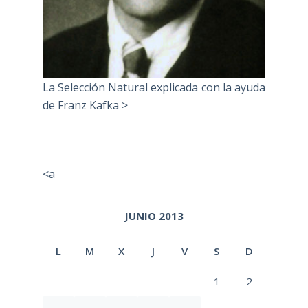
La Selección Natural explicada con la ayuda
de Franz Kafka >
<a
JUNIO 2013
L
M
X
J
V
S
D
1
2