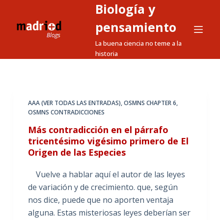
Biología y
S
a
pensamiento
l
La buena ciencia no teme a la
t
historia
a
r
a
l
AAA (VER TODAS LAS ENTRADAS)
,
OSMNS CHAPTER 6
,
OSMNS CONTRADICCIONES
c
o
Más contradicción en el párrafo
n
tricentésimo vigésimo primero de El
Origen de las Especies
t
e
Vuelve a hablar aquí el autor de las leyes
n
de variación y de crecimiento. que, según
i
nos dice, puede que no aporten ventaja
d
alguna. Estas misteriosas leyes deberían ser
o