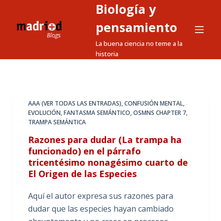
Biología y
S
a
pensamiento
l
La buena ciencia no teme a la
t
historia
a
r
a
l
AAA (VER TODAS LAS ENTRADAS)
,
CONFUSIÓN MENTAL
,
EVOLUCIÓN
,
FANTASMA SEMÁNTICO
,
OSMNS CHAPTER 7
,
c
TRAMPA SEMÁNTICA
o
Razones para dudar (La trampa ha
n
funcionado) en el párrafo
t
tricentésimo nonagésimo cuarto de
e
El Origen de las Especies
n
i
Aquí el autor expresa sus razones para
d
dudar que las especies hayan cambiado
o