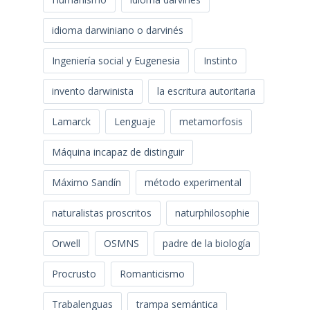
idioma darwiniano o darvinés
Ingeniería social y Eugenesia
Instinto
invento darwinista
la escritura autoritaria
Lamarck
Lenguaje
metamorfosis
Máquina incapaz de distinguir
Máximo Sandín
método experimental
naturalistas proscritos
naturphilosophie
Orwell
OSMNS
padre de la biología
Procrusto
Romanticismo
Trabalenguas
trampa semántica