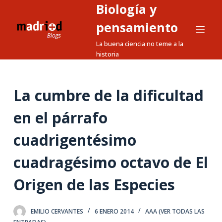
Biología y
S
a
pensamiento
l
La buena ciencia no teme a la
t
historia
a
r
a
La cumbre de la dificultad
l
en el párrafo
c
o
cuadrigentésimo
n
t
cuadragésimo octavo de El
e
n
Origen de las Especies
i
d
EMILIO CERVANTES
6 ENERO 2014
AAA (VER TODAS LAS
o