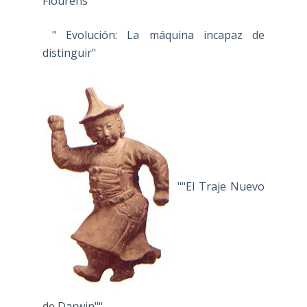
Flourens"
" Evolución: La máquina incapaz de
distinguir"
""El Traje Nuevo
de Darwin""