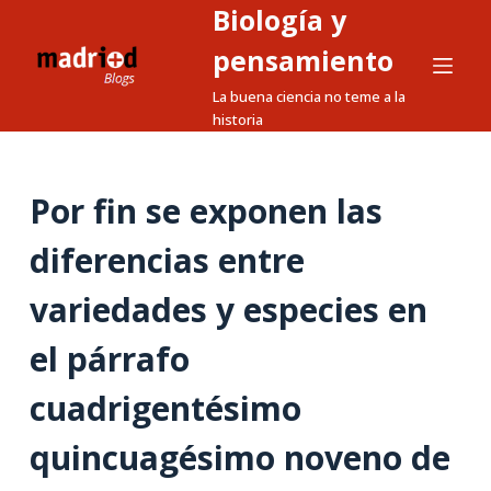
Biología y
S
a
pensamiento
l
La buena ciencia no teme a la
t
historia
a
r
a
Por fin se exponen las
l
diferencias entre
c
o
variedades y especies en
n
t
el párrafo
e
n
cuadrigentésimo
i
quincuagésimo noveno de
d
o