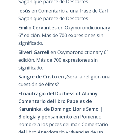
Sagan que parece de Descartes
Jesús
en
Comentario a una frase de Carl
Sagan que parece de Descartes
Emilio Cervantes
en
Oxymorondictionary
6ª edición. Más de 700 expresiones sin
significado.
Silveri Garrell
en
Oxymorondictionary 6ª
edición. Más de 700 expresiones sin
significado.
Sangre de Cristo
en
¿Será la religión una
cuestión de élites?
El naufragio del Duchess of Albany
Comentario del libro Papeles de
Karuninka, de Domingo Lloris Samo |
Biología y pensamiento
en
Poniendo
nombre a los peces del mar. Comentario
del libro Anecdotario y vivencias de un