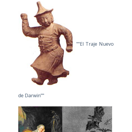
""El Traje Nuevo
de Darwin""