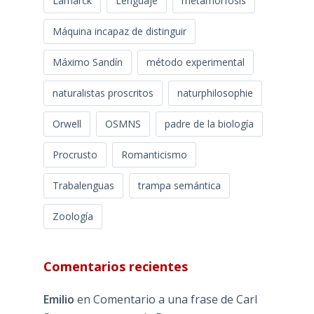
Lamarck
Lenguaje
metamorfosis
Máquina incapaz de distinguir
Máximo Sandín
método experimental
naturalistas proscritos
naturphilosophie
Orwell
OSMNS
padre de la biología
Procrusto
Romanticismo
Trabalenguas
trampa semántica
Zoología
Comentarios recientes
Emilio
en
Comentario a una frase de Carl