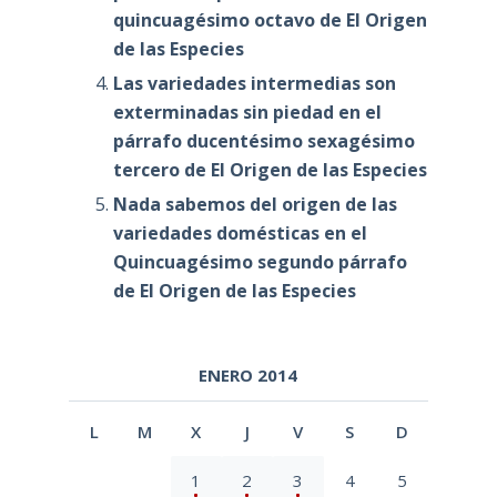
quincuagésimo octavo de El Origen
de las Especies
Las variedades intermedias son
exterminadas sin piedad en el
párrafo ducentésimo sexagésimo
tercero de El Origen de las Especies
Nada sabemos del origen de las
variedades domésticas en el
Quincuagésimo segundo párrafo
de El Origen de las Especies
ENERO 2014
L
M
X
J
V
S
D
1
2
3
4
5