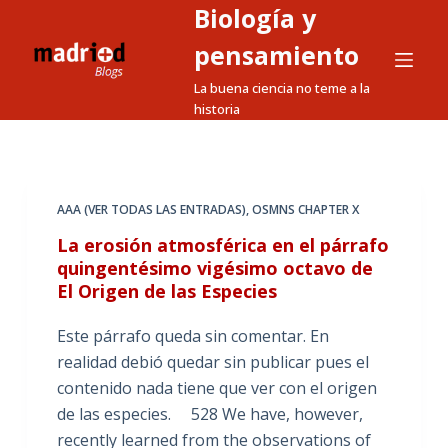
Biología y
S
a
pensamiento
l
La buena ciencia no teme a la
t
historia
a
r
a
l
AAA (VER TODAS LAS ENTRADAS)
,
OSMNS CHAPTER X
c
La erosión atmosférica en el párrafo
o
quingentésimo vigésimo octavo de
n
El Origen de las Especies
t
e
Este párrafo queda sin comentar. En
n
realidad debió quedar sin publicar pues el
i
contenido nada tiene que ver con el origen
d
de las especies. 528 We have, however,
o
recently learned from the observations of