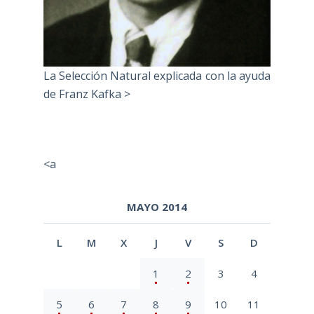
La Selección Natural explicada con la ayuda
de Franz Kafka >
<a
MAYO 2014
L
M
X
J
V
S
D
1
2
3
4
5
6
7
8
9
10
11