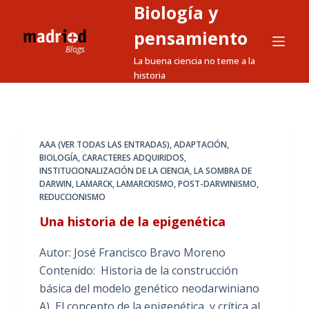
Biología y
S
a
pensamiento
l
La buena ciencia no teme a la
t
historia
a
r
a
l
AAA (VER TODAS LAS ENTRADAS)
,
ADAPTACIÓN
,
BIOLOGÍA
,
CARACTERES ADQUIRIDOS
,
c
INSTITUCIONALIZACIÓN DE LA CIENCIA
,
LA SOMBRA DE
o
DARWIN
,
LAMARCK
,
LAMARCKISMO
,
POST-DARWINISMO
,
n
REDUCCIONISMO
t
Una historia de la epigenética
e
n
Autor: José Francisco Bravo Moreno
i
Contenido: Historia de la construcción
d
básica del modelo genético neodarwiniano
o
A) El concepto de la epigenética, y crítica al