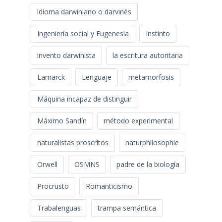
idioma darwiniano o darvinés
Ingeniería social y Eugenesia
Instinto
invento darwinista
la escritura autoritaria
Lamarck
Lenguaje
metamorfosis
Máquina incapaz de distinguir
Máximo Sandín
método experimental
naturalistas proscritos
naturphilosophie
Orwell
OSMNS
padre de la biología
Procrusto
Romanticismo
Trabalenguas
trampa semántica