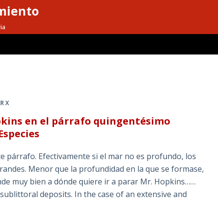
miento
ia
R X
kins en el párrafo quingentésimo
Especies
 párrafo. Efectivamente si el mar no es profundo, los
andes. Menor que la profundidad en la que se formase,
iende muy bien a dónde quiere ir a parar Mr. Hopkins……
sublittoral deposits. In the case of an extensive and