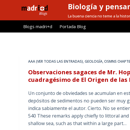
Biología y pensa
S
a
La buena ciencia no teme a la histor
l
Blogs madri+d
Portada Blog
t
a
r
a
l
AAA (VER TODAS LAS ENTRADAS)
,
GEOLOGÍA
,
OSMNS CHAPTE
c
Observaciones sagaces de Mr. Hop
o
cuadragésimo de El Origen de las 
n
t
Un conjunto de obviedades se acumulan en este
e
depósitos de sedimentos no pueden ser muy gr
n
indica sabiamente el autor. Cierto. No se ent
i
540 These remarks apply chiefly to littoral and 
d
shallow sea, such as that within a large part…
o