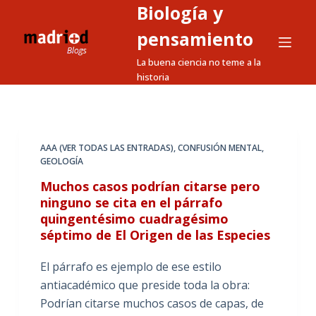
Biología y
S
a
pensamiento
l
La buena ciencia no teme a la
t
historia
a
r
a
l
AAA (VER TODAS LAS ENTRADAS)
,
CONFUSIÓN MENTAL
,
GEOLOGÍA
c
o
Muchos casos podrían citarse pero
n
ninguno se cita en el párrafo
quingentésimo cuadragésimo
t
séptimo de El Origen de las Especies
e
n
El párrafo es ejemplo de ese estilo
i
antiacadémico que preside toda la obra:
d
Podrían citarse muchos casos de capas, de
o