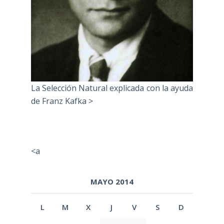
La Selección Natural explicada con la ayuda
de Franz Kafka >
<a
MAYO 2014
L
M
X
J
V
S
D