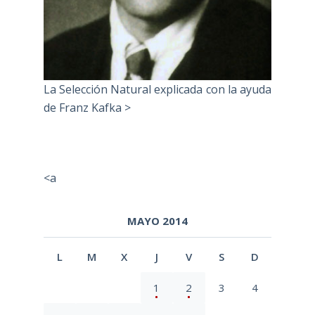
La Selección Natural explicada con la ayuda
de Franz Kafka >
<a
MAYO 2014
L
M
X
J
V
S
D
1
2
3
4