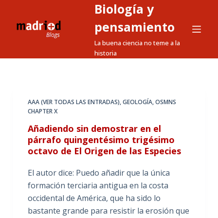
Biología y
S
a
pensamiento
l
La buena ciencia no teme a la
t
historia
a
r
a
l
AAA (VER TODAS LAS ENTRADAS)
,
GEOLOGÍA
,
OSMNS
CHAPTER X
c
o
Añadiendo sin demostrar en el
n
párrafo quingentésimo trigésimo
octavo de El Origen de las Especies
t
e
El autor dice: Puedo añadir que la única
n
formación terciaria antigua en la costa
i
occidental de América, que ha sido lo
d
bastante grande para resistir la erosión que
o