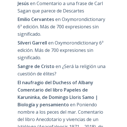
Jesús
en
Comentario a una frase de Carl
Sagan que parece de Descartes
Emilio Cervantes
en
Oxymorondictionary
6ª edición. Más de 700 expresiones sin
significado.
Silveri Garrell
en
Oxymorondictionary 6ª
edición. Más de 700 expresiones sin
significado.
Sangre de Cristo
en
¿Será la religión una
cuestión de élites?
El naufragio del Duchess of Albany
Comentario del libro Papeles de
Karuninka, de Domingo Lloris Samo |
Biología y pensamiento
en
Poniendo
nombre a los peces del mar. Comentario
del libro Anecdotario y vivencias de un
Ictiólogo (Anacefaleosis 1971 – 2018), de