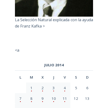
La Selección Natural explicada con la ayuda
de Franz Kafka >
<a
JULIO 2014
L
M
X
J
V
S
D
1
2
3
4
5
6
7
8
9
10
11
12
13