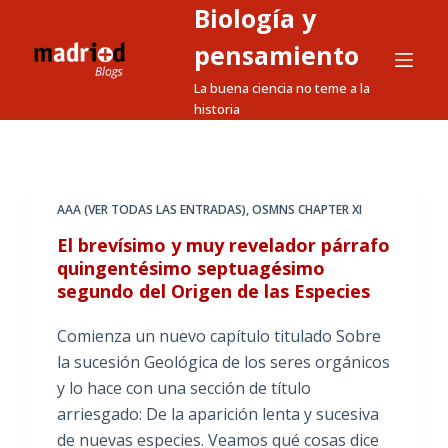
Biología y
S
a
pensamiento
l
La buena ciencia no teme a la
t
historia
a
r
a
l
AAA (VER TODAS LAS ENTRADAS)
,
OSMNS CHAPTER XI
c
El brevísimo y muy revelador párrafo
o
quingentésimo septuagésimo
n
segundo del Origen de las Especies
t
e
Comienza un nuevo capítulo titulado Sobre
n
la sucesión Geológica de los seres orgánicos
i
y lo hace con una sección de título
d
arriesgado: De la aparición lenta y sucesiva
o
de nuevas especies. Veamos qué cosas dice