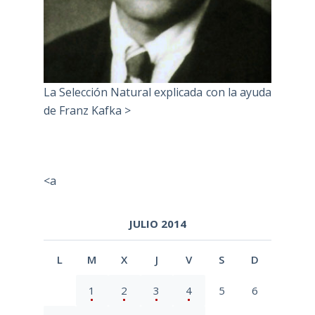
La Selección Natural explicada con la ayuda
de Franz Kafka >
<a
JULIO 2014
L
M
X
J
V
S
D
1
2
3
4
5
6