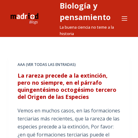
Biología y
S
a
pensamiento
l
La buena ciencia no teme a la
t
historia
a
r
a
l
AAA (VER TODAS LAS ENTRADAS)
c
La rareza precede a la extinción,
o
pero no siempre, en el párrafo
n
quingentésimo octogésimo tercero
t
del Origen de las Especies
e
Vemos en muchos casos, en las formaciones
n
terciarias más recientes, que la rareza de las
i
especies precede a la extinción, Por favor:
d
¿en qué formaciones terciarias puede el
o