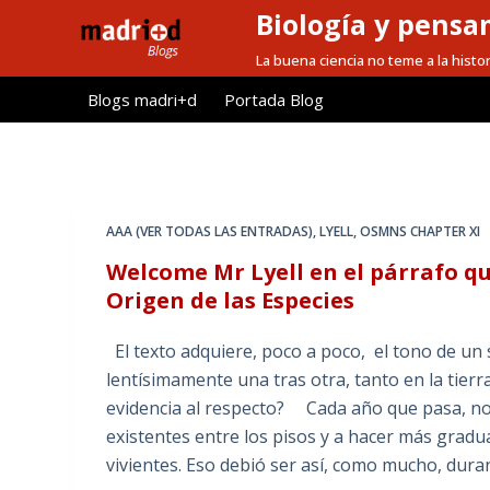
Biología y pensa
S
a
La buena ciencia no teme a la histor
l
Blogs madri+d
Portada Blog
t
a
r
a
l
AAA (VER TODAS LAS ENTRADAS)
,
LYELL
,
OSMNS CHAPTER XI
c
Welcome Mr Lyell en el párrafo q
o
Origen de las Especies
n
t
El texto adquiere, poco a poco, el tono de u
e
lentísimamente una tras otra, tanto en la tie
n
evidencia al respecto? Cada año que pasa, nos 
i
existentes entre los pisos y a hacer más gradua
d
vivientes. Eso debió ser así, como mucho, dura
o