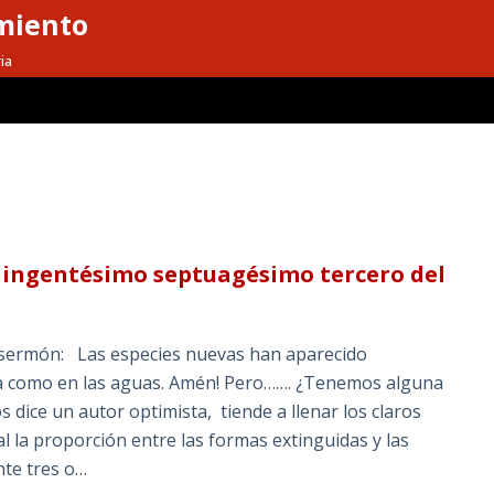
miento
ia
uingentésimo septuagésimo tercero del
n sermón: Las especies nuevas han aparecido
rra como en las aguas. Amén! Pero……. ¿Tenemos alguna
dice un autor optimista, tiende a llenar los claros
l la proporción entre las formas extinguidas y las
nte tres o…