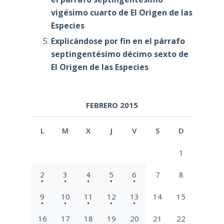
vigésimo cuarto de El Origen de las
Especies
Explicándose por fin en el párrafo
septingentésimo décimo sexto de
El Origen de las Especies
FEBRERO 2015
L
M
X
J
V
S
D
1
2
3
4
5
6
7
8
9
10
11
12
13
14
15
16
17
18
19
20
21
22