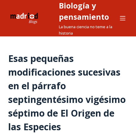
Biología y
S
a
pensamiento
l
La buena ciencia no teme a la
t
historia
a
r
a
Esas pequeñas
l
modificaciones sucesivas
c
o
en el párrafo
n
t
septingentésimo vigésimo
e
n
séptimo de El Origen de
i
las Especies
d
o