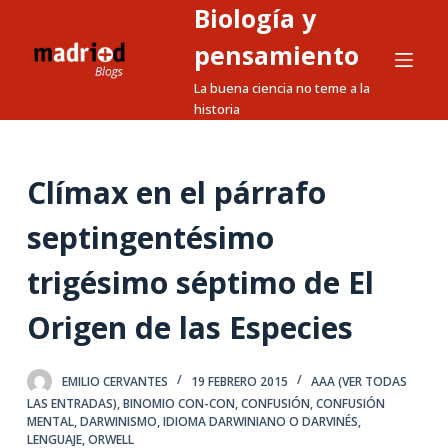
Biología y
S
a
pensamiento
l
La buena ciencia no teme a la
t
historia
a
r
a
Clímax en el párrafo
l
septingentésimo
c
o
trigésimo séptimo de El
n
t
Origen de las Especies
e
n
EMILIO CERVANTES
19 FEBRERO 2015
AAA (VER TODAS
i
LAS ENTRADAS)
,
BINOMIO CON-CON
,
CONFUSIÓN
,
CONFUSIÓN
d
MENTAL
,
DARWINISMO
,
IDIOMA DARWINIANO O DARVINÉS
,
o
LENGUAJE
,
ORWELL