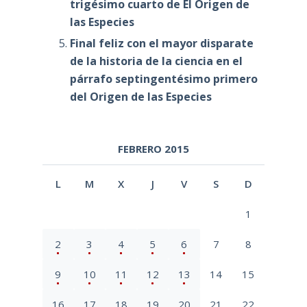
trigésimo cuarto de El Origen de
las Especies
Final feliz con el mayor disparate
de la historia de la ciencia en el
párrafo septingentésimo primero
del Origen de las Especies
FEBRERO 2015
L
M
X
J
V
S
D
1
2
3
4
5
6
7
8
9
10
11
12
13
14
15
16
17
18
19
20
21
22