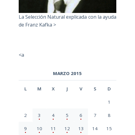
La Selección Natural explicada con la ayuda
de Franz Kafka >
<a
MARZO 2015
L
M
X
J
V
S
D
1
2
3
4
5
6
7
8
9
10
11
12
13
14
15