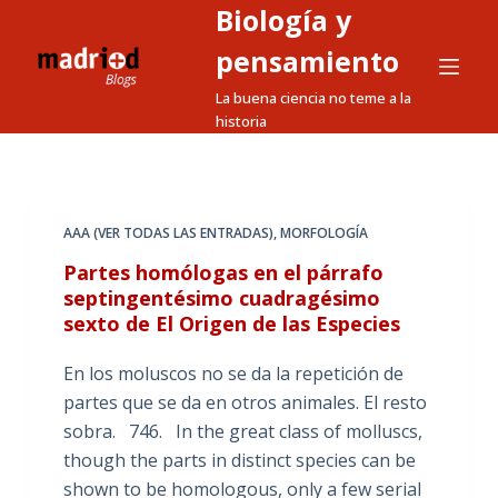
Biología y
S
a
pensamiento
l
La buena ciencia no teme a la
t
historia
a
r
a
l
AAA (VER TODAS LAS ENTRADAS)
,
MORFOLOGÍA
c
Partes homólogas en el párrafo
o
septingentésimo cuadragésimo
n
sexto de El Origen de las Especies
t
e
En los moluscos no se da la repetición de
n
partes que se da en otros animales. El resto
i
sobra. 746. In the great class of molluscs,
d
though the parts in distinct species can be
o
shown to be homologous, only a few serial