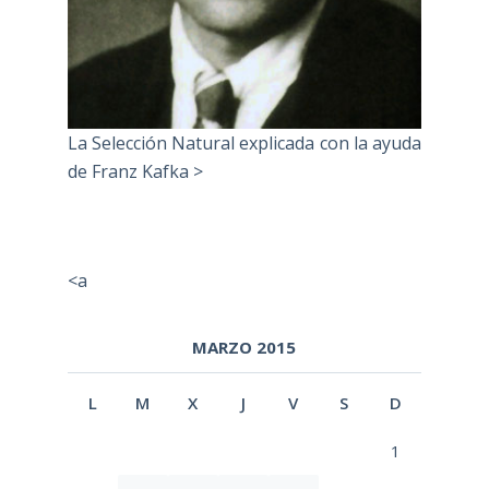
La Selección Natural explicada con la ayuda
de Franz Kafka >
<a
MARZO 2015
L
M
X
J
V
S
D
1