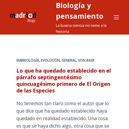
Biología y
S
a
pensamiento
l
La buena ciencia no teme a la
t
historia
a
r
a
l
EMBRIOLOGÍA
,
EVOLUCIÓN
,
GENERAL
,
VON BAER
c
Lo que ha quedado establecido en el
o
párrafo septingentésimo
n
quincuagésimo primero de El Origen
t
de las Especies
e
No tenemos tan claro como el autor que lo
n
que dice que ha quedado establecido haya
i
quedado en realidad establecido. Una cosa
d
es que se haya dicho algo, otra cosa que se
o