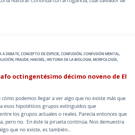
toria Natural. Continua con arrogancia, cual salvador de
IA A DEBATE
,
CONCEPTO DE ESPECIE
,
CONFUSIÓN
,
CONFUSIÓN MENTAL
,
OLUCIÓN
,
FRAUDE
,
HAECKEL
,
HISTORIA DE LA BIOLOGIA
,
MORFOLOGÍA
,
rrafo octingentésimo décimo noveno de El
e cómo podemos llegar a ver algo que no existe más que
r a esos hipotéticos grupos extinguidos que
ntre los grupos actuales o reales. Parecía entonces que
ma, pero no. En éste la pirueta continúa. Nos demuestra
algo que no existe, es también…