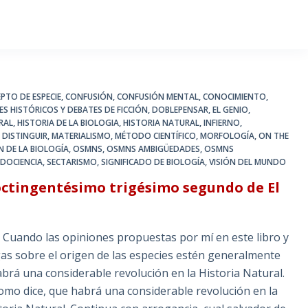
PTO DE ESPECIE
,
CONFUSIÓN
,
CONFUSIÓN MENTAL
,
CONOCIMIENTO
,
ES HISTÓRICOS Y DEBATES DE FICCIÓN
,
DOBLEPENSAR
,
EL GENIO
,
RAL
,
HISTORIA DE LA BIOLOGIA
,
HISTORIA NATURAL
,
INFIERNO
,
 DISTINGUIR
,
MATERIALISMO
,
MÉTODO CIENTÍFICO
,
MORFOLOGÍA
,
ON THE
N DE LA BIOLOGÍA
,
OSMNS
,
OSMNS AMBIGÜEDADES
,
OSMNS
DOCIENCIA
,
SECTARISMO
,
SIGNIFICADO DE BIOLOGÍA
,
VISIÓN DEL MUNDO
octingentésimo trigésimo segundo de El
: Cuando las opiniones propuestas por mí en este libro y
as sobre el origen de las especies estén generalmente
rá una considerable revolución en la Historia Natural.
 como dice, que habrá una considerable revolución en la