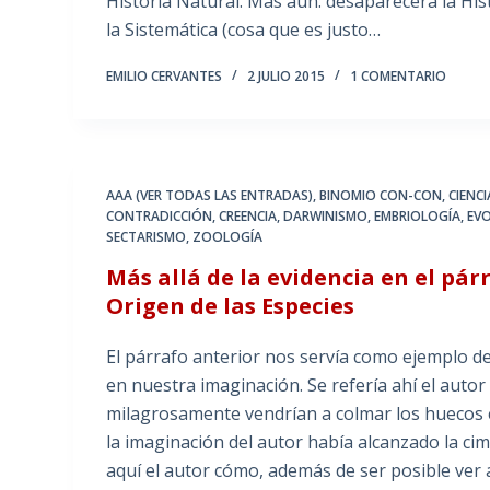
Historia Natural. Más aún: desaparecerá la His
la Sistemática (cosa que es justo…
EMILIO CERVANTES
2 JULIO 2015
1 COMENTARIO
AAA (VER TODAS LAS ENTRADAS)
,
BINOMIO CON-CON
,
CIENC
CONTRADICCIÓN
,
CREENCIA
,
DARWINISMO
,
EMBRIOLOGÍA
,
EV
SECTARISMO
,
ZOOLOGÍA
Más allá de la evidencia en el pá
Origen de las Especies
El párrafo anterior nos servía como ejemplo d
en nuestra imaginación. Se refería ahí el auto
milagrosamente vendrían a colmar los huecos e
la imaginación del autor había alcanzado la ci
aquí el autor cómo, además de ser posible ver 