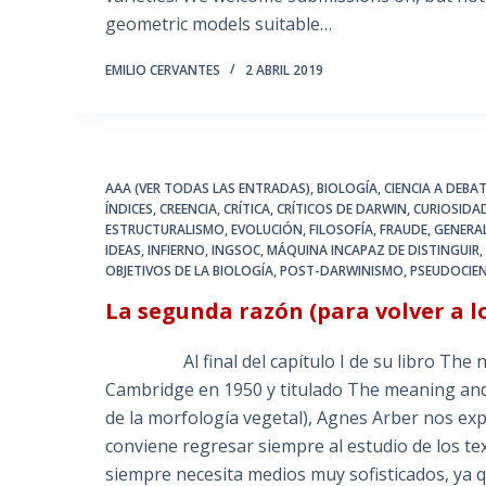
geometric models suitable…
EMILIO CERVANTES
2 ABRIL 2019
AAA (VER TODAS LAS ENTRADAS)
,
BIOLOGÍA
,
CIENCIA A DEBA
ÍNDICES
,
CREENCIA
,
CRÍTICA
,
CRÍTICOS DE DARWIN
,
CURIOSIDA
ESTRUCTURALISMO
,
EVOLUCIÓN
,
FILOSOFÍA
,
FRAUDE
,
GENERA
IDEAS
,
INFIERNO
,
INGSOC
,
MÁQUINA INCAPAZ DE DISTINGUIR
OBJETIVOS DE LA BIOLOGÍA
,
POST-DARWINISMO
,
PSEUDOCIEN
La segunda razón (para volver a lo
Al final del capítulo I de su libro The nat
Cambridge en 1950 y titulado The meaning and
de la morfología vegetal), Agnes Arber nos exp
conviene regresar siempre al estudio de los te
siempre necesita medios muy sofisticados, ya 