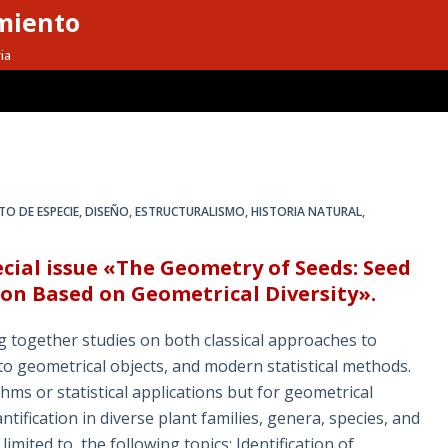
miento
ia
O DE ESPECIE
,
DISEÑO
,
ESTRUCTURALISMO
,
HISTORIA NATURAL
,
pecial issue «The Geometry of Seeds: Seed
on Based on Geometrical Diversity»​.
g together studies on both classical approaches to
to geometrical objects, and modern statistical methods.
hms or statistical applications but for geometrical
ification in diverse plant families, genera, species, and
mited to, the following topics: Identification of