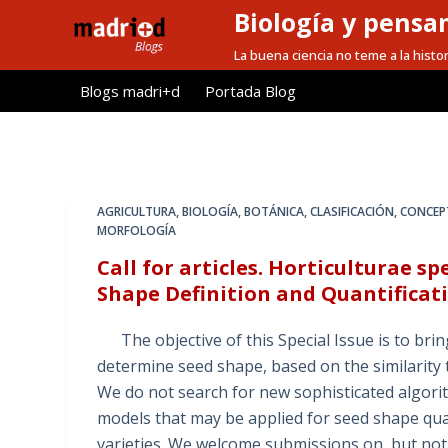
Biología y pensa
S
a
La buena ciencia no teme a la histor
l
Blogs madri+d
Portada Blog
t
a
r
a
l
AGRICULTURA
,
BIOLOGÍA
,
BOTÁNICA
,
CLASIFICACIÓN
,
CONCEPT
c
MORFOLOGÍA
o
Call for articles. Horticulturae s
n
Shape Definition and Quantificati
t
e
The objective of this Special Issue is to brin
n
determine seed shape, based on the similarity 
i
We do not search for new sophisticated algorit
d
models that may be applied for seed shape quant
o
varieties. We welcome submissions on, but not li