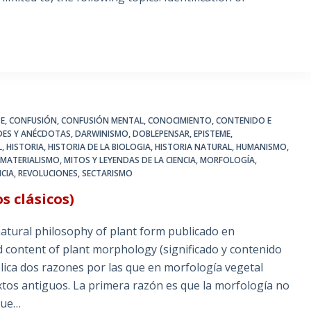
TE
,
CONFUSIÓN
,
CONFUSIÓN MENTAL
,
CONOCIMIENTO
,
CONTENIDO E
DES Y ANÉCDOTAS
,
DARWINISMO
,
DOBLEPENSAR
,
EPISTEME
,
L
,
HISTORIA
,
HISTORIA DE LA BIOLOGIA
,
HISTORIA NATURAL
,
HUMANISMO
,
,
MATERIALISMO
,
MITOS Y LEYENDAS DE LA CIENCIA
,
MORFOLOGÍA
,
CIA
,
REVOLUCIONES
,
SECTARISMO
s clásicos)
ural philosophy of plant form publicado en
 content of plant morphology (significado y contenido
lica dos razones por las que en morfología vegetal
xtos antiguos. La primera razón es que la morfología no
que…