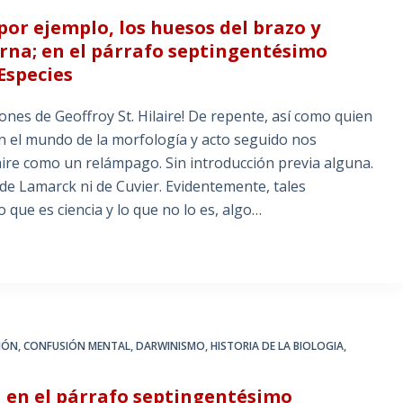
or ejemplo, los huesos del brazo y
ierna; en el párrafo septingentésimo
Especies
ones de Geoffroy St. Hilaire! De repente, así como quien
en el mundo de la morfología y acto seguido nos
aire como un relámpago. Sin introducción previa alguna.
a de Lamarck ni de Cuvier. Evidentemente, tales
 que es ciencia y lo que no lo es, algo…
IÓN
,
CONFUSIÓN MENTAL
,
DARWINISMO
,
HISTORIA DE LA BIOLOGIA
,
 en el párrafo septingentésimo