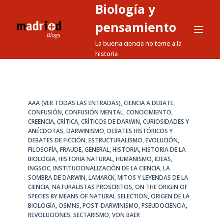
Biología y
S
a
pensamiento
l
La buena ciencia no teme a la
t
historia
a
r
a
l
AAA (VER TODAS LAS ENTRADAS)
,
CIENCIA A DEBATE
,
CONFUSIÓN
,
CONFUSIÓN MENTAL
,
CONOCIMIENTO
,
c
CREENCIA
,
CRÍTICA
,
CRÍTICOS DE DARWIN
,
CURIOSIDADES Y
o
ANÉCDOTAS
,
DARWINISMO
,
DEBATES HISTÓRICOS Y
n
DEBATES DE FICCIÓN
,
ESTRUCTURALISMO
,
EVOLUCIÓN
,
FILOSOFÍA
,
FRAUDE
,
GENERAL
,
HISTORIA
,
HISTORIA DE LA
t
BIOLOGIA
,
HISTORIA NATURAL
,
HUMANISMO
,
IDEAS
,
e
INGSOC
,
INSTITUCIONALIZACIÓN DE LA CIENCIA
,
LA
n
SOMBRA DE DARWIN
,
LAMARCK
,
MITOS Y LEYENDAS DE LA
CIENCIA
,
NATURALISTAS PROSCRITOS
,
ON THE ORIGIN OF
i
SPECIES BY MEANS OF NATURAL SELECTION
,
ORIGEN DE LA
d
BIOLOGÍA
,
OSMNS
,
POST-DARWINISMO
,
PSEUDOCIENCIA
,
o
REVOLUCIONES
,
SECTARISMO
,
VON BAER