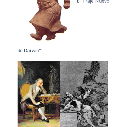
""El Traje Nuevo
de Darwin""