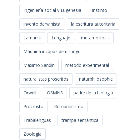
Ingeniería social y Eugenesia
Instinto
invento darwinista
la escritura autoritaria
Lamarck
Lenguaje
metamorfosis
Máquina incapaz de distinguir
Máximo Sandín
método experimental
naturalistas proscritos
naturphilosophie
Orwell
OSMNS
padre de la biología
Procrusto
Romanticismo
Trabalenguas
trampa semántica
Zoología