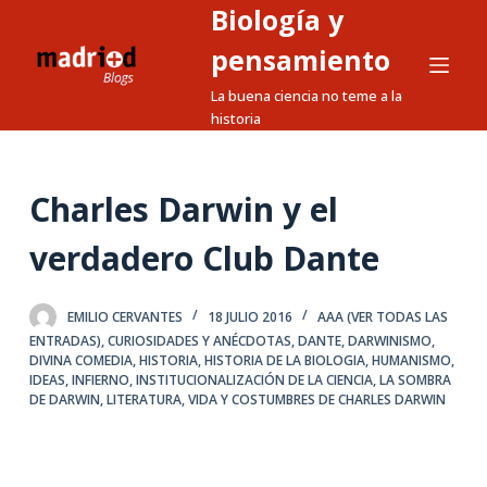
Biología y
S
a
pensamiento
l
La buena ciencia no teme a la
t
historia
a
r
a
Charles Darwin y el
l
verdadero Club Dante
c
o
n
EMILIO CERVANTES
18 JULIO 2016
AAA (VER TODAS LAS
t
ENTRADAS)
,
CURIOSIDADES Y ANÉCDOTAS
,
DANTE
,
DARWINISMO
,
DIVINA COMEDIA
,
HISTORIA
,
HISTORIA DE LA BIOLOGIA
,
HUMANISMO
,
e
IDEAS
,
INFIERNO
,
INSTITUCIONALIZACIÓN DE LA CIENCIA
,
LA SOMBRA
n
DE DARWIN
,
LITERATURA
,
VIDA Y COSTUMBRES DE CHARLES DARWIN
i
d
o