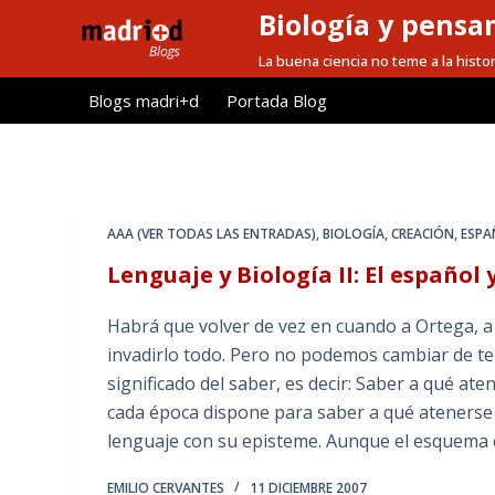
Biología y pensa
S
a
La buena ciencia no teme a la histor
l
Blogs madri+d
Portada Blog
t
a
r
a
l
AAA (VER TODAS LAS ENTRADAS)
,
BIOLOGÍA
,
CREACIÓN
,
ESPA
c
Lenguaje y Biología II: El español 
o
n
Habrá que volver de vez en cuando a Ortega, a 
t
invadirlo todo. Pero no podemos cambiar de te
e
significado del saber, es decir: Saber a qué at
n
cada época dispone para saber a qué atenerse 
i
lenguaje con su episteme. Aunque el esquema 
d
o
EMILIO CERVANTES
11 DICIEMBRE 2007