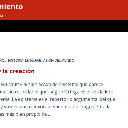
miento
ia
ÑOL
,
HISTORIA
,
LENGUAJE
,
VISIÓN DEL MUNDO
y la creación
Foucault y al significado de Episteme que parece
ma sin recordar el que, según Ortega es el verdadero
enerse. La episteme es el repertorio argumental del que
y va vinculada inexorablemente a un lenguaje. Cada
es más bien propio de…