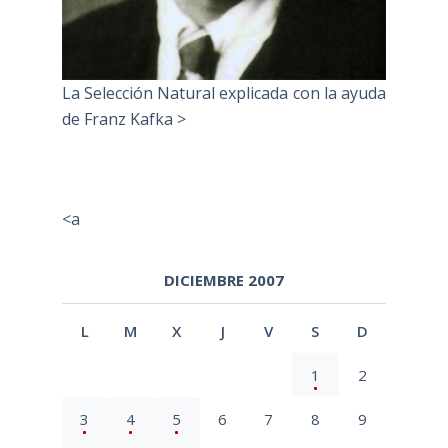
La Selección Natural explicada con la ayuda
de Franz Kafka >
<a
DICIEMBRE 2007
L
M
X
J
V
S
D
1
2
3
4
5
6
7
8
9