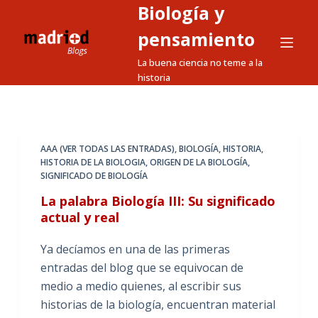
Biología y
S
a
pensamiento
l
La buena ciencia no teme a la
t
historia
a
r
a
l
AAA (VER TODAS LAS ENTRADAS)
,
BIOLOGÍA
,
HISTORIA
,
HISTORIA DE LA BIOLOGIA
,
ORIGEN DE LA BIOLOGÍA
,
c
SIGNIFICADO DE BIOLOGÍA
o
La palabra Biología III: Su significado
n
actual y real
t
e
Ya decíamos en una de las primeras
n
entradas del blog que se equivocan de
i
medio a medio quienes, al escribir sus
d
historias de la biología, encuentran material
o