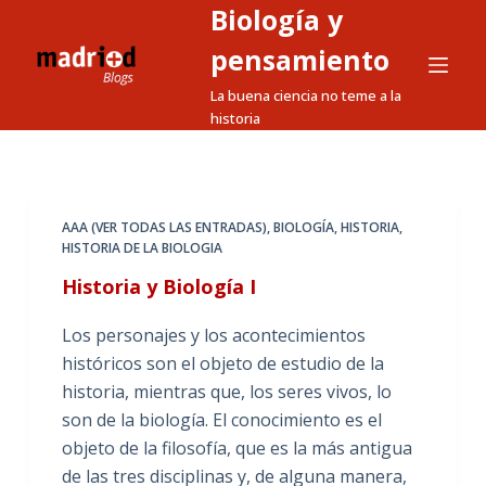
Biología y
S
a
pensamiento
l
La buena ciencia no teme a la
t
historia
a
r
a
l
AAA (VER TODAS LAS ENTRADAS)
,
BIOLOGÍA
,
HISTORIA
,
HISTORIA DE LA BIOLOGIA
c
o
Historia y Biología I
n
Los personajes y los acontecimientos
t
históricos son el objeto de estudio de la
e
historia, mientras que, los seres vivos, lo
n
son de la biología. El conocimiento es el
i
objeto de la filosofía, que es la más antigua
d
de las tres disciplinas y, de alguna manera,
o