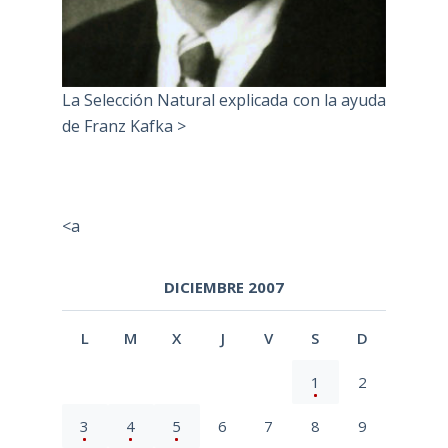
La Selección Natural explicada con la ayuda
de Franz Kafka >
<a
DICIEMBRE 2007
L
M
X
J
V
S
D
1
2
3
4
5
6
7
8
9