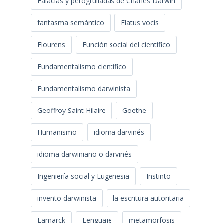
Falacias y perogrulladas de Charles Darwin
fantasma semántico
Flatus vocis
Flourens
Función social del científico
Fundamentalismo científico
Fundamentalismo darwinista
Geoffroy Saint Hilaire
Goethe
Humanismo
idioma darvinés
idioma darwiniano o darvinés
Ingeniería social y Eugenesia
Instinto
invento darwinista
la escritura autoritaria
Lamarck
Lenguaje
metamorfosis