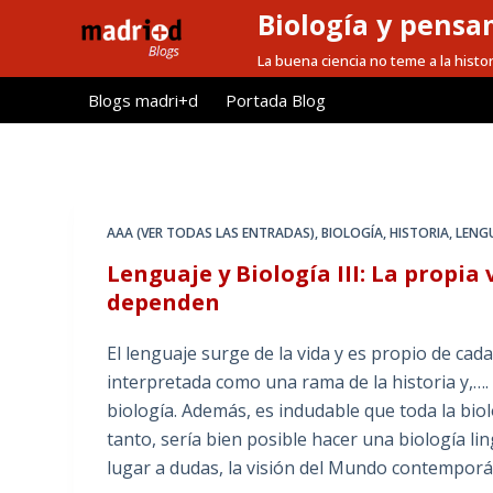
Biología y pensa
S
a
La buena ciencia no teme a la histor
l
Blogs madri+d
Portada Blog
t
a
r
a
l
AAA (VER TODAS LAS ENTRADAS)
,
BIOLOGÍA
,
HISTORIA
,
LENG
c
Lenguaje y Biología III: La propia 
o
dependen
n
t
El lenguaje surge de la vida y es propio de cad
e
interpretada como una rama de la historia y,….
n
biología. Además, es indudable que toda la bio
i
tanto, sería bien posible hacer una biología li
d
lugar a dudas, la visión del Mundo contempor
o