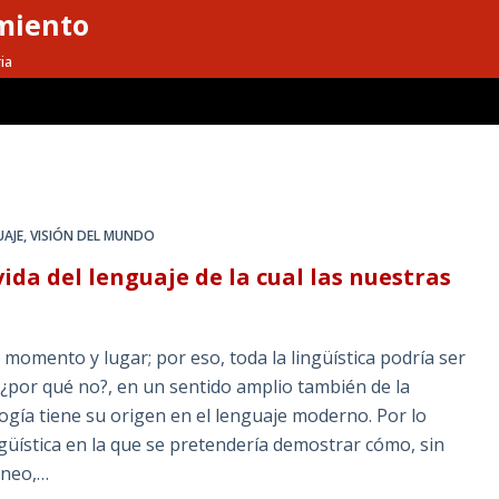
miento
ia
UAJE
,
VISIÓN DEL MUNDO
vida del lenguaje de la cual las nuestras
a momento y lugar; por eso, toda la lingüística podría ser
 ¿por qué no?, en un sentido amplio también de la
logía tiene su origen en el lenguaje moderno. Por lo
ngüística en la que se pretendería demostrar cómo, sin
áneo,…