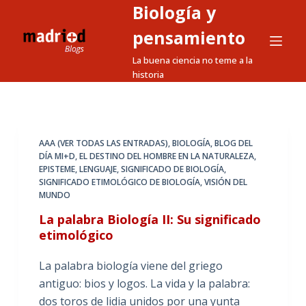
Biología y
S
a
pensamiento
l
La buena ciencia no teme a la
t
historia
a
r
a
l
AAA (VER TODAS LAS ENTRADAS)
,
BIOLOGÍA
,
BLOG DEL
DÍA MI+D
,
EL DESTINO DEL HOMBRE EN LA NATURALEZA
,
c
EPISTEME
,
LENGUAJE
,
SIGNIFICADO DE BIOLOGÍA
,
o
SIGNIFICADO ETIMOLÓGICO DE BIOLOGÍA
,
VISIÓN DEL
n
MUNDO
t
La palabra Biología II: Su significado
e
etimológico
n
i
La palabra biología viene del griego
d
antiguo: bios y logos. La vida y la palabra:
o
dos toros de lidia unidos por una yunta