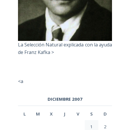
La Selección Natural explicada con la ayuda
de Franz Kafka >
<a
DICIEMBRE 2007
L
M
X
J
V
S
D
1
2