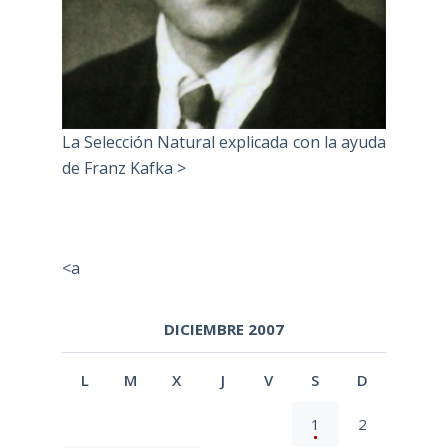
La Selección Natural explicada con la ayuda
de Franz Kafka >
<a
DICIEMBRE 2007
L
M
X
J
V
S
D
1
2