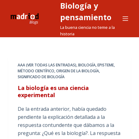
Biología y
S
a
pensamiento
l
La buena ciencia no teme a la
t
historia
a
r
a
l
AAA (VER TODAS LAS ENTRADAS)
,
BIOLOGÍA
,
EPISTEME
,
MÉTODO CIENTÍFICO
,
ORIGEN DE LA BIOLOGÍA
,
c
SIGNIFICADO DE BIOLOGÍA
o
La biología es una ciencia
n
experimental
t
e
De la entrada anterior, había quedado
n
pendiente la explicación detallada a la
i
respuesta contundente que dábamos a la
d
pregunta: ¿Qué es la biología?. La respuesta
o