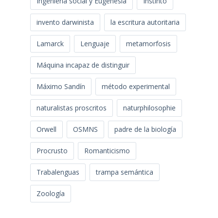
Ingeniería social y Eugenesia
Instinto
invento darwinista
la escritura autoritaria
Lamarck
Lenguaje
metamorfosis
Máquina incapaz de distinguir
Máximo Sandín
método experimental
naturalistas proscritos
naturphilosophie
Orwell
OSMNS
padre de la biología
Procrusto
Romanticismo
Trabalenguas
trampa semántica
Zoología