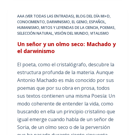
AAA (VER TODAS LAS ENTRADAS)
,
BLOG DEL DÍA MI+D
,
CONOCIMIENTO
,
DARWINISMO
,
EL GENIO
,
ESPAÑOL
,
HUMANISMO
,
MITOS Y LEYENDAS DE LA CIENCIA
,
POEMAS
,
SELECCIÓN NATURAL
,
VISIÓN DEL MUNDO
,
VITALISMO
Un señor y un olmo seco: Machado y
el darwinismo
El poeta, como el cristalógrafo, descubre la
estructura profunda de la materia. Aunque
Antonio Machado es más conocido por sus
poemas que por su obra en prosa, todos
sus textos contienen una misma Poesía: Un
modo coherente de entender la vida, como
buscando en ella un principio cristalino que
igual emerge cuando habla de un señor de
Soria, de un olmo seco o de la perversión
que ha pasado durante ciento cincuenta