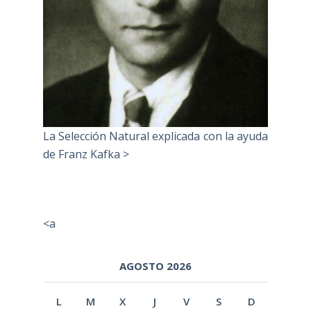
La Selección Natural explicada con la ayuda
de Franz Kafka >
<a
AGOSTO 2026
L
M
X
J
V
S
D