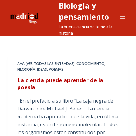
Biología y
S
a
pensamiento
l
La buena ciencia no teme a la
t
historia
a
r
a
l
AAA (VER TODAS LAS ENTRADAS)
,
CONOCIMIENTO
,
FILOSOFÍA
,
IDEAS
,
POEMAS
c
o
La ciencia puede aprender de la
n
poesía
t
En el prefacio a su libro ”La caja negra de
e
Darwin” dice Michael J. Behe: “La ciencia
n
moderna ha aprendido que la vida, en última
i
instancia, es un fenómeno molecular: Todos
d
los organismos están constituidos por
o