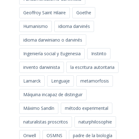
Geoffroy Saint Hilaire
Goethe
Humanismo
idioma darvinés
idioma darwiniano o darvinés
Ingeniería social y Eugenesia
Instinto
invento darwinista
la escritura autoritaria
Lamarck
Lenguaje
metamorfosis
Máquina incapaz de distinguir
Máximo Sandín
método experimental
naturalistas proscritos
naturphilosophie
Orwell
OSMNS
padre de la biología