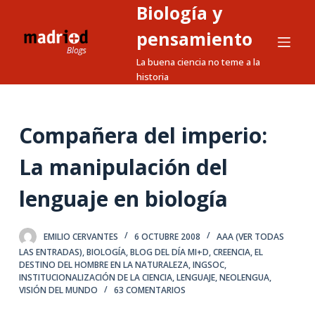
Biología y
S
a
pensamiento
l
La buena ciencia no teme a la
t
historia
a
r
a
Compañera del imperio:
l
La manipulación del
c
o
lenguaje en biología
n
t
e
EMILIO CERVANTES
6 OCTUBRE 2008
AAA (VER TODAS
LAS ENTRADAS)
,
BIOLOGÍA
,
BLOG DEL DÍA MI+D
,
CREENCIA
,
EL
n
DESTINO DEL HOMBRE EN LA NATURALEZA
,
INGSOC
,
i
INSTITUCIONALIZACIÓN DE LA CIENCIA
,
LENGUAJE
,
NEOLENGUA
,
d
VISIÓN DEL MUNDO
63 COMENTARIOS
o