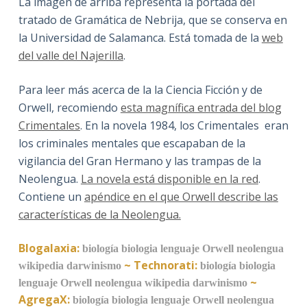
La imagen de arriba representa la portada del
tratado de Gramática de Nebrija, que se conserva en
la Universidad de Salamanca. Está tomada de la
web
del valle del Najerilla
.
Para leer más acerca de la la Ciencia Ficción y de
Orwell, recomiendo
esta magnífica entrada del blog
Crimentales
. En la novela 1984, los Crimentales eran
los criminales mentales que escapaban de la
vigilancia del Gran Hermano y las trampas de la
Neolengua.
La novela está disponible en la red
.
Contiene un
apéndice en el que Orwell describe las
características de la Neolengua.
Blogalaxia:
biología
biologia
lenguaje
Orwell
neolengua
~
Technorati:
wikipedia
darwinismo
biología
biologia
~
lenguaje
Orwell
neolengua
wikipedia
darwinismo
AgregaX:
biología
biologia
lenguaje
Orwell
neolengua