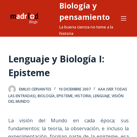
Biología y
S
a
pensamiento
l
La buena ciencia no teme a la
t
historia
a
r
a
Lenguaje y Biología I:
l
Episteme
c
o
n
EMILIO CERVANTES
10 DICIEMBRE 2007
AAA (VER TODAS
t
LAS ENTRADAS)
,
BIOLOGÍA
,
EPISTEME
,
HISTORIA
,
LENGUAJE
,
VISIÓN
DEL MUNDO
e
n
i
La visión del Mundo en cada época; sus
d
fundamentos: la teoría, la observación, e incluso
la
o
experimentación, forman parte de la episteme,
esa