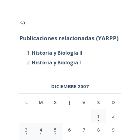
<a
Publicaciones relacionadas (YARPP)
Historia y Biología II
Historia y Biología I
DICIEMBRE 2007
L
M
X
J
V
S
D
1
2
3
4
5
6
7
8
9