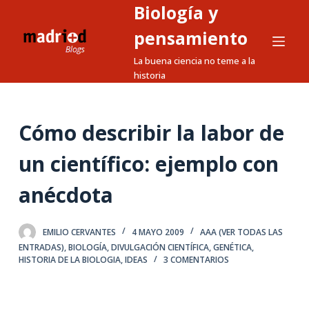
Biología y
S
a
pensamiento
l
La buena ciencia no teme a la
t
historia
a
r
a
Cómo describir la labor de
l
un científico: ejemplo con
c
o
anécdota
n
t
e
EMILIO CERVANTES
4 MAYO 2009
AAA (VER TODAS LAS
ENTRADAS)
,
BIOLOGÍA
,
DIVULGACIÓN CIENTÍFICA
,
GENÉTICA
,
n
HISTORIA DE LA BIOLOGIA
,
IDEAS
3 COMENTARIOS
i
d
o