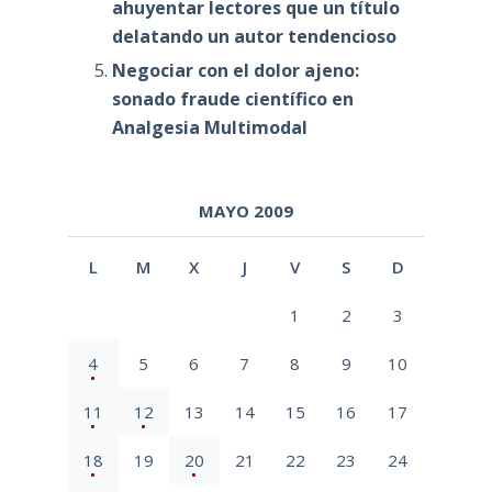
ahuyentar lectores que un título
delatando un autor tendencioso
Negociar con el dolor ajeno:
sonado fraude científico en
Analgesia Multimodal
MAYO 2009
L
M
X
J
V
S
D
1
2
3
4
5
6
7
8
9
10
11
12
13
14
15
16
17
18
19
20
21
22
23
24