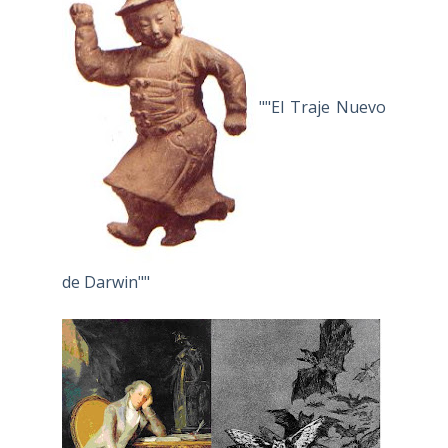
""El Traje Nuevo
de Darwin""