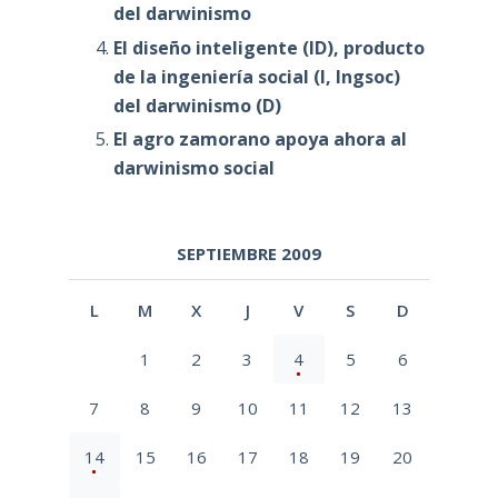
del darwinismo
El diseño inteligente (ID), producto
de la ingeniería social (I, Ingsoc)
del darwinismo (D)
El agro zamorano apoya ahora al
darwinismo social
SEPTIEMBRE 2009
L
M
X
J
V
S
D
1
2
3
4
5
6
7
8
9
10
11
12
13
14
15
16
17
18
19
20