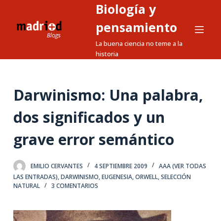
Biología y
S
a
pensamiento
l
La buena ciencia no teme a la
t
historia
a
r
a
Darwinismo: Una palabra,
l
dos significados y un
c
o
grave error semántico
n
t
e
EMILIO CERVANTES
4 SEPTIEMBRE 2009
AAA (VER TODAS
LAS ENTRADAS)
,
DARWINISMO
,
EUGENESIA
,
ORWELL
,
SELECCIÓN
n
NATURAL
3 COMENTARIOS
i
d
o