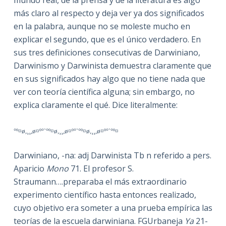
más claro al respecto y deja ver ya dos significados
en la palabra, aunque no se moleste mucho en
explicar el segundo, que es el único verdadero. En
sus tres definiciones consecutivas de Darwiniano,
Darwinismo y Darwinista demuestra claramente que
en sus significados hay algo que no tiene nada que
ver con teoría científica alguna; sin embargo, no
explica claramente el qué. Dice literalmente:
°º¤ø,¸¸,ø¤º°`°º¤ø,¸¸,ø¤º°`°º¤ø,¸¸,ø¤º°`°º¤
Darwiniano, -na: adj Darwinista Tb n referido a pers.
Aparicio
Mono
71. El profesor S.
Straumann….preparaba el más extraordinario
experimento científico hasta entonces realizado,
cuyo objetivo era someter a una prueba empírica las
teorías de la escuela darwiniana. FGUrbaneja
Ya
21-