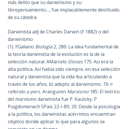
más delito que su darwinismo y su
librepensamiento…, fue implacablemente destituido
de su cátedra
Darwinista adj de Charles Darwin (F 1882) o del
darwinismo
(1). FGaliano
Biología
2, 280: La idea fundamental de
la teoría darwinista de la evolución es la de la
selección natural. AMarcelo
Dioses
175: Así era la
alta política. Así había sido siempre, en esa selección
natural y darwinista que la vida iba articulando a
través de los años. b) adepto al darwinismo.
Tb n
referido a pers.
Aranguren
Marxismo
185: El teórico
del marxismo darwinista fue P. Kautsky. P
Puigdomenech SPais 22-I-89, 20: Desde la psicología
a la política, los darwinistas acérrimos encuentran
objetos donde aplicar lo que para algunos se
convierte en un dogma.