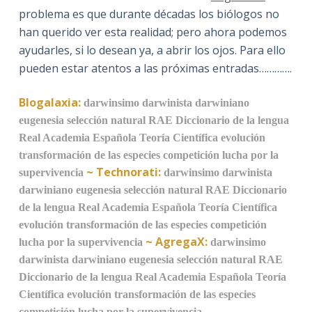
problema es que durante décadas los biólogos no
han querido ver esta realidad; pero ahora podemos
ayudarles, si lo desean ya, a abrir los ojos. Para ello
pueden estar atentos a las próximas entradas………….
Blogalaxia:
darwinsimo
darwinista
darwiniano
eugenesia
selección natural
RAE
Diccionario de la lengua
Real Academia Española
Teoría Científica
evolución
transformación de las especies
competición
lucha por la
~
Technorati:
supervivencia
darwinsimo
darwinista
darwiniano
eugenesia
selección natural
RAE
Diccionario
de la lengua
Real Academia Española
Teoría Científica
evolución
transformación de las especies
competición
~
AgregaX:
lucha por la supervivencia
darwinsimo
darwinista
darwiniano
eugenesia
selección natural
RAE
Diccionario de la lengua
Real Academia Española
Teoría
Científica
evolución
transformación de las especies
competición
lucha por la supervivencia