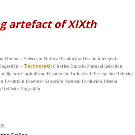
 artefact of XIXth
on
Rhetoric
Selección Natural
Evolución
Diseño inteligente
~
Technorati:
Sugestión
Charles Darwin
Natural Selection
inteligente
Capitalismo
Revolución Industrial
Percepción
Retórica
on
Evolution
Rhetoric
Selección Natural
Evolución
Diseño
n
Retórica
Sugestión
 D.
ente Galileo