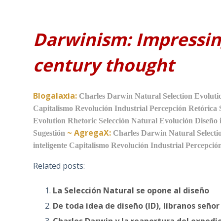
Darwinism: Impressing
century thought
Blogalaxia:
Charles Darwin
Natural Selection
Evoluti
Capitalismo
Revolución Industrial
Percepción
Retórica
Evolution
Rhetoric
Selección Natural
Evolución
Diseño 
~
AgregaX:
Sugestión
Charles Darwin
Natural Selecti
inteligente
Capitalismo
Revolución Industrial
Percepció
Related posts:
La Selección Natural se opone al diseño
De toda idea de diseño (ID), líbranos señor
Charles Darwin y la reapertura del expedi