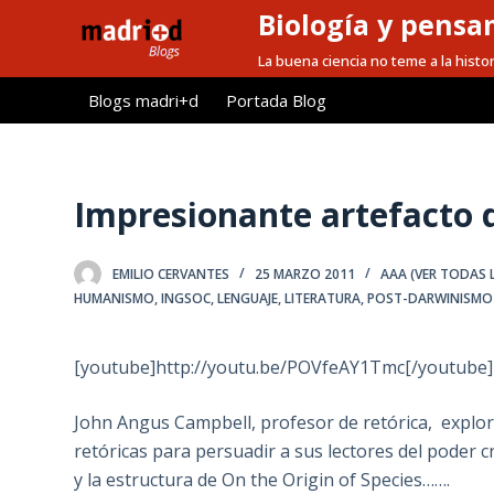
Biología y pensa
S
a
La buena ciencia no teme a la histor
l
Blogs madri+d
Portada Blog
t
a
r
a
Impresionante artefacto
l
c
EMILIO CERVANTES
25 MARZO 2011
AAA (VER TODAS 
o
HUMANISMO
,
INGSOC
,
LENGUAJE
,
LITERATURA
,
POST-DARWINISMO
n
t
[youtube]http://youtu.be/POVfeAY1Tmc[/youtube]
e
n
John Angus Campbell, profesor de retórica, explor
i
retóricas para persuadir a sus lectores del poder cr
d
y la estructura de On the Origin of Species…….
o