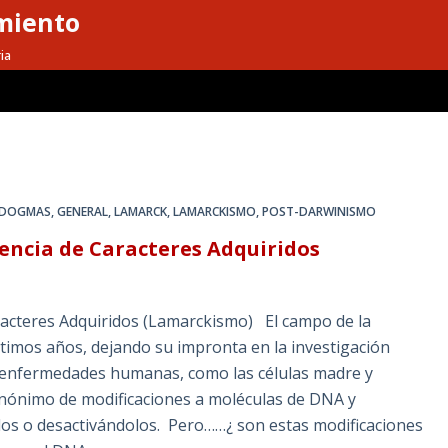
miento
ia
DOGMAS
,
GENERAL
,
LAMARCK
,
LAMARCKISMO
,
POST-DARWINISMO
encia de Caracteres Adquiridos
acteres Adquiridos (Lamarckismo) El campo de la
ltimos años, dejando su impronta en la investigación
as enfermedades humanas, como las células madre y
sinónimo de modificaciones a moléculas de DNA y
los o desactivándolos. Pero……¿ son estas modificaciones