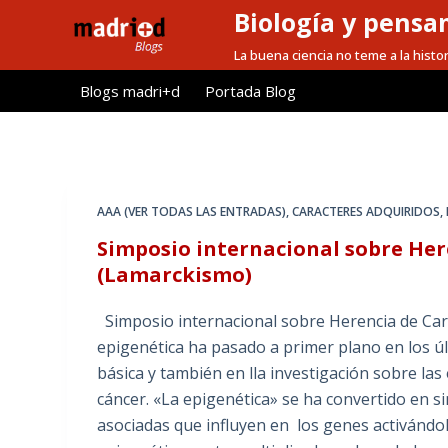
Biología y pensa
S
a
La buena ciencia no teme a la histor
l
Blogs madri+d
Portada Blog
t
a
r
a
l
AAA (VER TODAS LAS ENTRADAS)
,
CARACTERES ADQUIRIDOS
,
c
Simposio internacional sobre Her
o
(Lamarckismo)
n
t
Simposio internacional sobre Herencia de Car
e
epigenética ha pasado a primer plano en los ú
n
básica y también en lla investigación sobre l
i
cáncer. «La epigenética» se ha convertido en 
d
asociadas que influyen en los genes activándo
o