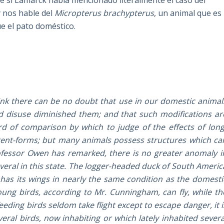
e si Lamarck había mencionado literalmente el caso del
y nos hable del
Micropterus brachypterus
, un animal que es
e el pato doméstico.
think there can be no doubt that use in our domestic animal
d disuse diminished them; and that such modifications ar
d of comparison by which to judge of the effects of long
rent-forms; but many animals possess structures which ca
rofessor Owen has remarked, there is no greater anomaly i
everal in this state. The logger-headed duck of South Americ
 has its wings in nearly the same condition as the domesti
young birds, according to Mr. Cunningham, can fly, while th
eeding birds seldom take flight except to escape danger, it i
eral birds, now inhabiting or which lately inhabited severa