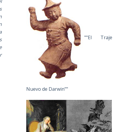
l
s
n
n
a
""El Traje
s
e
r
Nuevo de Darwin""