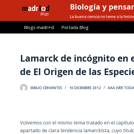
Biología y pensa
S
a
La buena ciencia no teme a la histor
l
Blogs madri+d
Portada Blog
t
a
r
a
Lamarck de incógnito en 
l
de El Origen de las Especi
c
o
n
EMILIO CERVANTES
10 DICIEMBRE 2012
AAA (VER TODA
t
e
n
i
Volvemos con el mismo tema tratado en el capítulo
d
apartado de clara tendencia lamarckista, cuyo titul
o