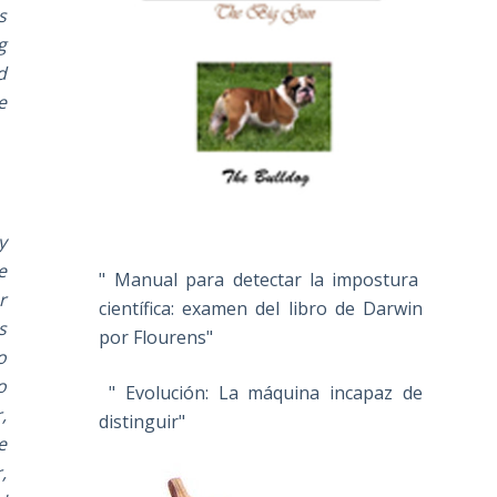
s
g
d
e
y
e
" Manual para detectar la impostura
r
científica: examen del libro de Darwin
s
por Flourens"
o
o
" Evolución: La máquina incapaz de
,
distinguir"
e
,