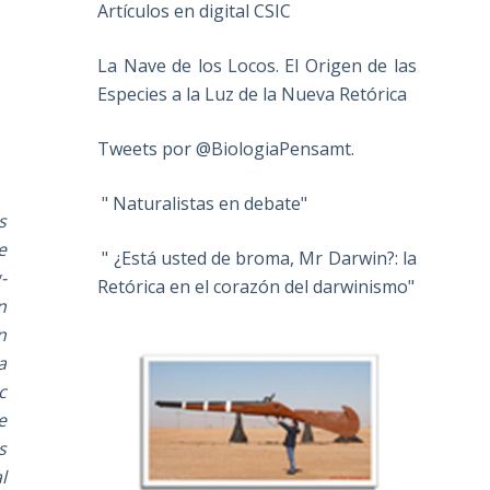
Artículos en digital CSIC
La Nave de los Locos. El Origen de las
Especies a la Luz de la Nueva Retórica
Tweets por @BiologiaPensamt.
" Naturalistas en debate"
s
e
" ¿Está usted de broma, Mr Darwin?: la
-
Retórica en el corazón del darwinismo"
n
n
a
c
e
s
l