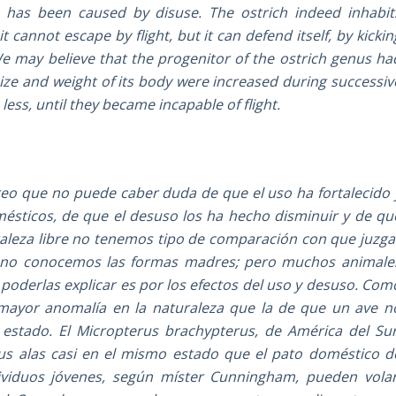
, has been caused by disuse. The ostrich indeed inhabit
cannot escape by flight, but it can defend itself, by kickin
We may believe that the progenitor of the ostrich genus ha
 size and weight of its body were increased during successiv
less, until they became incapable of flight.
creo que no puede caber duda de que el uso ha fortalecido 
mésticos, de que el desuso los ha hecho disminuir y de qu
uraleza libre no tenemos tipo de comparación con que juzga
s no conocemos las formas madres; pero muchos animale
oderlas explicar es por los efectos del uso y desuso. Com
mayor anomalía en la naturaleza que la de que un ave n
 estado. El Micropterus brachypterus, de América del Sur
 sus alas casi en el mismo estado que el pato doméstico d
ividuos jóvenes, según míster Cunningham, pueden volar