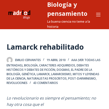
Biología y
S
a
pensamiento
l
La buena ciencia no teme a la
t
historia
a
r
a
Lamarck rehabilitado
l
c
EMILIO CERVANTES
19 ABRIL 2010
AAA (VER TODAS LAS
o
ENTRADAS)
,
BIOLOGÍA
,
CARACTERES ADQUIRIDOS
,
DEBATES
n
HISTÓRICOS Y DEBATES DE FICCIÓN
,
DOGMAS
,
EL PADRE DE LA
BIOLOGÍA
,
GENÉTICA
,
LAMARCK
,
LAMARCKISMO
,
MITOS Y LEYENDAS
t
DE LA CIENCIA
,
NATURALISTAS PROSCRITOS
,
POST-DARWINISMO
,
e
REVOLUCIONES
43 COMENTARIOS
n
i
Lo revolucionario es siempre el pensamiento; no
d
hay otra cosa que el
o