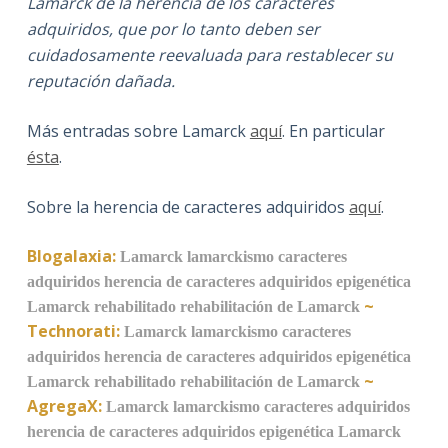
Lamarck de la herencia de los caracteres
adquiridos, que por lo tanto deben ser
cuidadosamente reevaluada para restablecer su
reputación dañada.
Más entradas sobre Lamarck
aquí
. En particular
ésta
.
Sobre la herencia de caracteres adquiridos
aquí
.
Blogalaxia:
Lamarck
lamarckismo
caracteres
adquiridos
herencia de caracteres adquiridos
epigenética
~
Lamarck rehabilitado
rehabilitación de Lamarck
Technorati:
Lamarck
lamarckismo
caracteres
adquiridos
herencia de caracteres adquiridos
epigenética
~
Lamarck rehabilitado
rehabilitación de Lamarck
AgregaX:
Lamarck
lamarckismo
caracteres adquiridos
herencia de caracteres adquiridos
epigenética
Lamarck