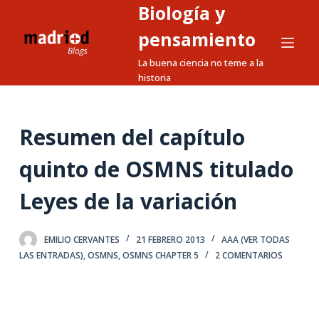
Biología y
S
a
pensamiento
l
La buena ciencia no teme a la
t
historia
a
r
a
Resumen del capítulo
l
quinto de OSMNS titulado
c
o
Leyes de la variación
n
t
e
EMILIO CERVANTES
21 FEBRERO 2013
AAA (VER TODAS
LAS ENTRADAS)
,
OSMNS
,
OSMNS CHAPTER 5
2 COMENTARIOS
n
i
d
o