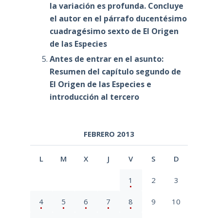
la variación es profunda. Concluye
el autor en el párrafo ducentésimo
cuadragésimo sexto de El Origen
de las Especies
Antes de entrar en el asunto:
Resumen del capítulo segundo de
El Origen de las Especies e
introducción al tercero
FEBRERO 2013
L
M
X
J
V
S
D
1
2
3
4
5
6
7
8
9
10