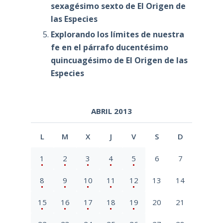
sexagésimo sexto de El Origen de
las Especies
Explorando los límites de nuestra
fe en el párrafo ducentésimo
quincuagésimo de El Origen de las
Especies
ABRIL 2013
L
M
X
J
V
S
D
1
2
3
4
5
6
7
8
9
10
11
12
13
14
15
16
17
18
19
20
21