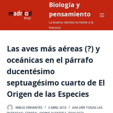
Biología y
S
a
pensamiento
l
La buena ciencia no teme a la
t
historia
a
r
a
Las aves más aéreas (?) y
l
oceánicas en el párrafo
c
o
ducentésimo
n
t
septuagésimo cuarto de El
e
n
Origen de las Especies
i
d
EMILIO CERVANTES
3 ABRIL 2013
AAA (VER TODAS LAS
o