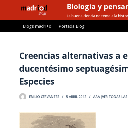
Biología y pensa
S
a
La buena ciencia no teme a la histor
l
Blogs madri+d
Portada Blog
t
a
r
a
Creencias alternativas a e
l
ducentésimo septuagésimo
c
o
Especies
n
t
e
EMILIO CERVANTES
5 ABRIL 2013
AAA (VER TODAS LAS
n
i
d
o