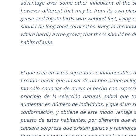
advantage over some other inhabitant of the sam
however different that may be from its own place
geese and frigate-birds with webbed feet, living o
should be long-toed corncrakes, living in meado
where hardly a tree grows; that there should be d
habits of auks.
El que crea en actos separados e innumerables de
Creador hacer que un ser de un tipo ocupe el lu
tan sólo enunciar de nuevo el hecho con expresió
principio de la selección natural, sabrá que 
aumentar en número de individuos, y que si un s
conformación, y obtiene de este modo ventaja s
puesto de estos habitantes, por diferente que é
causará sorpresa que existan gansos y rabihorc
tierra seca o que rara vez se posen en el agua; q