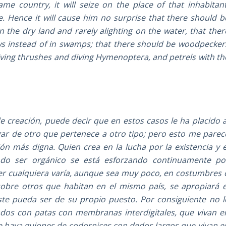
e country, it will seize on the place of that inhabitant
. Hence it will cause him no surprise that there should b
n the dry land and rarely alighting on the water, that ther
ws instead of in swamps; that there should be woodpecker
iving thrushes and diving Hymenoptera, and petrels with th
 creación, puede decir que en estos casos le ha placido a
gar de otro que pertenece a otro tipo; pero esto me parec
n más digna. Quien crea en la lucha por la existencia y e
todo ser orgánico se está esforzando continuamente po
er cualquiera varía, aunque sea muy poco, en costumbres 
obre otros que habitan en el mismo país, se apropiará e
ste pueda ser de su propio puesto. Por consiguiente no l
ados con patas con membranas interdigitales, que vivan e
ue haya guiones de codornices con dedos largos que vivan e