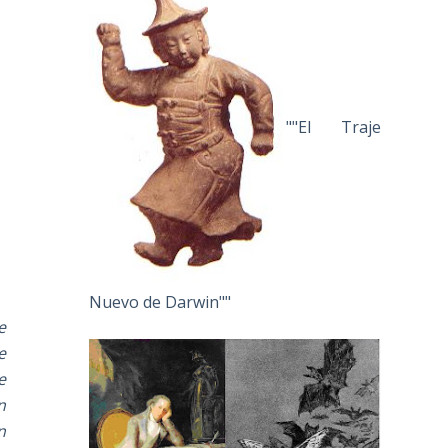
""El Traje
Nuevo de Darwin""
e
e
e
n
n