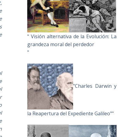
,
e
e
s
e
" Visión alternativa de la Evolución: La
grandeza moral del perdedor
"
l
e
"Charles Darwin y
l
r
o
l
la Reapertura del Expediente Galileo""
e
n
n