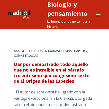
Biología y
S
a
pensamiento
l
La buena ciencia no teme a la
t
historia
a
r
a
l
AAA (VER TODAS LAS ENTRADAS)
,
OSMNS CHAPTER 7
,
OSMNS FALACIAS
c
o
Dar por demostrado todo aquello
n
que no es increíble en el párrafo
tricentésimo quincuagésimo sexto
t
de El Origen de las Especies
e
n
El autor de esta obra ha jugado con la
i
ventaja excepcional en la Ciencia, otorgada
d
sólo a él, de poder dar por demostrado
o