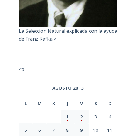
La Selección Natural explicada con la ayuda
de Franz Kafka >
<a
AGOSTO 2013
L
M
X
J
V
S
D
1
2
3
4
5
6
7
8
9
10
11