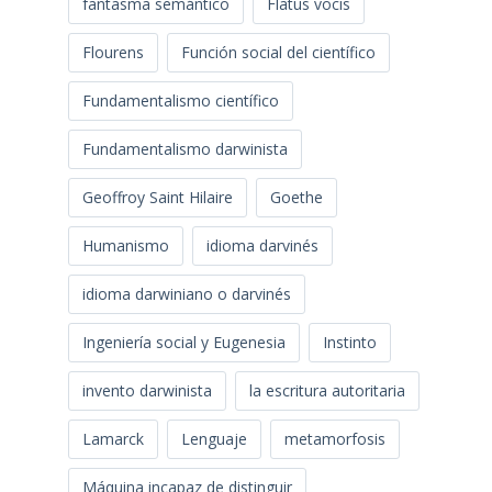
fantasma semántico
Flatus vocis
Flourens
Función social del científico
Fundamentalismo científico
Fundamentalismo darwinista
Geoffroy Saint Hilaire
Goethe
Humanismo
idioma darvinés
idioma darwiniano o darvinés
Ingeniería social y Eugenesia
Instinto
invento darwinista
la escritura autoritaria
Lamarck
Lenguaje
metamorfosis
Máquina incapaz de distinguir