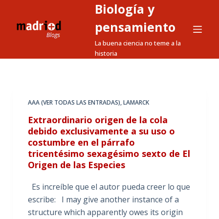
Biología y
S
a
pensamiento
l
La buena ciencia no teme a la
t
historia
a
r
a
l
AAA (VER TODAS LAS ENTRADAS)
,
LAMARCK
c
Extraordinario origen de la cola
o
debido exclusivamente a su uso o
n
costumbre en el párrafo
t
tricentésimo sexagésimo sexto de El
e
Origen de las Especies
n
Es increíble que el autor pueda creer lo que
i
escribe: I may give another instance of a
d
structure which apparently owes its origin
o