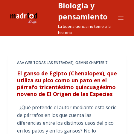
Biología y
S
a
pensamiento
l
La buena ciencia no teme a la
t
historia
a
r
a
l
AAA (VER TODAS LAS ENTRADAS)
,
OSMNS CHAPTER 7
c
El ganso de Egipto (Chenalopex), que
o
utiliza su pico como un pato en el
n
párrafo tricentésimo quincuagésimo
t
noveno de El Origen de las Especies
e
¿Qué pretende el autor mediante esta serie
n
de párrafos en los que cuenta las
i
diferencias entre los distintos usos del pico
d
en los patos y en los gansos? No lo
o