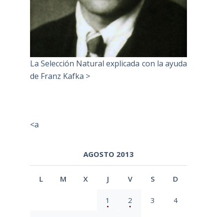
La Selección Natural explicada con la ayuda
de Franz Kafka >
<a
AGOSTO 2013
L
M
X
J
V
S
D
1
2
3
4