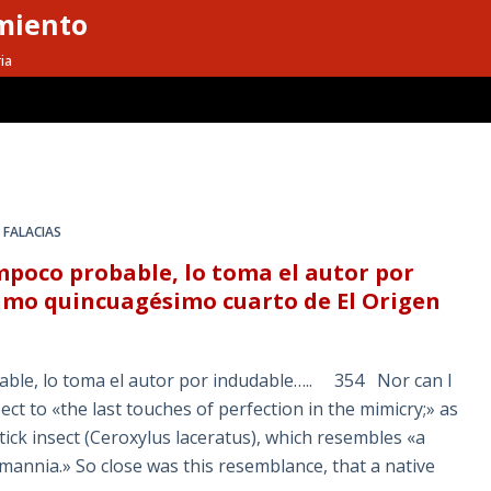
miento
ia
FALACIAS
mpoco probable, lo toma el autor por
simo quincuagésimo cuarto de El Origen
ble, lo toma el autor por indudable….. 354 Nor can I
pect to «the last touches of perfection in the mimicry;» as
stick insect (Ceroxylus laceratus), which resembles «a
mannia.» So close was this resemblance, that a native