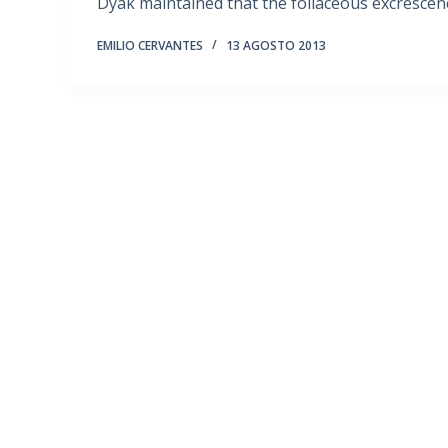
Dyak maintained that the foliaceous excresce
EMILIO CERVANTES
13 AGOSTO 2013