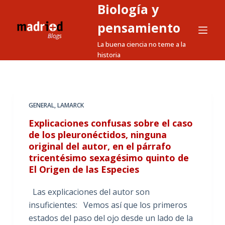
Biología y
S
a
pensamiento
l
La buena ciencia no teme a la
t
historia
a
r
a
l
GENERAL
,
LAMARCK
c
Explicaciones confusas sobre el caso
o
de los pleuronéctidos, ninguna
n
original del autor, en el párrafo
t
tricentésimo sexagésimo quinto de
e
El Origen de las Especies
n
Las explicaciones del autor son
i
insuficientes: Vemos así que los primeros
d
estados del paso del ojo desde un lado de la
o