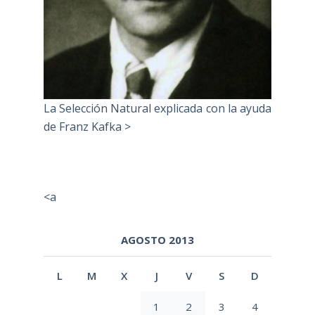
La Selección Natural explicada con la ayuda
de Franz Kafka >
<a
AGOSTO 2013
L
M
X
J
V
S
D
1
2
3
4