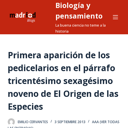
Biología y
S
a
pensamiento
l
La buena ciencia no teme a la
t
historia
a
r
a
Primera aparición de los
l
pedicelarios en el párrafo
c
o
tricentésimo sexagésimo
n
t
noveno de El Origen de las
e
n
Especies
i
d
EMILIO CERVANTES
3 SEPTIEMBRE 2013
AAA (VER TODAS
o