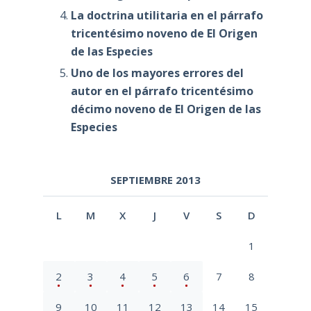
La doctrina utilitaria en el párrafo
tricentésimo noveno de El Origen
de las Especies
Uno de los mayores errores del
autor en el párrafo tricentésimo
décimo noveno de El Origen de las
Especies
SEPTIEMBRE 2013
L
M
X
J
V
S
D
1
2
3
4
5
6
7
8
9
10
11
12
13
14
15