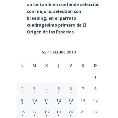
autor también confunde selección
con mejora, selection con
breeding, en el párrafo
cuadragésimo primero de El
Origen de las Especies
SEPTIEMBRE 2013
L
M
X
J
V
S
D
1
2
3
4
5
6
7
8
9
10
11
12
13
14
15
16
17
18
19
20
21
22