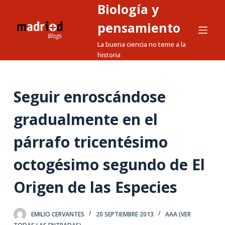
Biología y
S
a
pensamiento
l
La buena ciencia no teme a la
t
historia
a
r
a
Seguir enroscándose
l
gradualmente en el
c
o
párrafo tricentésimo
n
t
octogésimo segundo de El
e
n
Origen de las Especies
i
d
EMILIO CERVANTES
20 SEPTIEMBRE 2013
AAA (VER
o